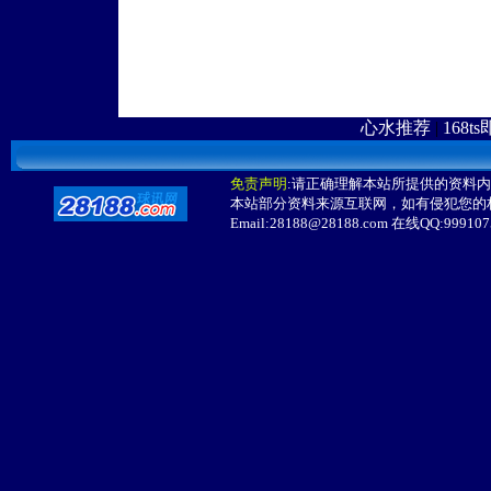
心水推荐
|
168t
免责声明
:请正确理解本站所提供的资料
本站部分资料来源互联网，如有侵犯您的权益请及时
Email:
28188@28188.com
在线QQ:999107